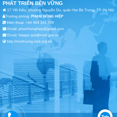
PHÁT TRIỂN BỀN VỮNG
17 Yết Kiêu, phường Nguyễn Du, quận Hai Bà Trưng, TP. Hà Nội
Trưởng phòng:
PHẠM HỒNG HIỆP
Điện thoại: +84 904 191 789
Email: phamhonghiep@gmail.com
Email: hieppn.ipsi@moit.gov.vn
http://moitruong.vioit.org.vn