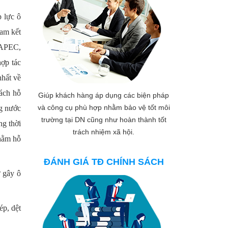
p lực ô
cam kết
 APEC,
ợp tác
hất về
ách hỗ
Giúp khách hàng áp dụng các biện pháp
và công cụ phù hợp nhằm bảo vệ tốt môi
ng nước
trường tại DN cũng như hoàn thành tốt
ng thời
trách nhiệm xã hội.
nhằm hỗ
ĐÁNH GIÁ TĐ CHÍNH SÁCH
ơ gây ô
ép, dệt