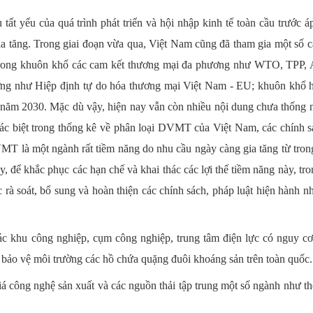
ất yếu của quá trình phát triển và hội nhập kinh tế toàn cầu trước á
ia tăng. Trong giai đoạn vừa qua, Việt Nam cũng đã tham gia một số 
trong khuôn khổ các cam kết thương mại đa phương như WTO, TPP,
g như Hiệp định tự do hóa thương mại Việt Nam - EU; khuôn khổ h
năm 2030. Mặc dù vậy, hiện nay vẫn còn nhiều nội dung chưa thống n
ác biệt trong thống kê về phân loại DVMT của Việt Nam, các chính s
DVMT là một ngành rất tiềm năng do nhu cầu ngày càng gia tăng từ tro
, để khắc phục các hạn chế và khai thác các lợi thế tiềm năng này, tro
c rà soát, bổ sung và hoàn thiện các chính sách, pháp luật hiện hành 
ác khu công nghiệp, cụm công nghiệp, trung tâm điện lực có nguy c
à bảo vệ môi trường các hồ chứa quặng đuôi khoáng sản trên toàn quốc.
giá công nghệ sản xuất và các nguồn thải tập trung một số ngành như th