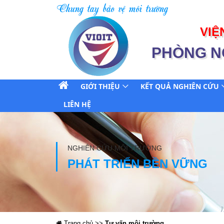
Chung tay bảo vệ môi trường
VIỆ
PHÒNG N
GIỚI THIỆU
KẾT QUẢ NGHIÊN CỨU
LIÊN HỆ
NGHIÊN CỨU MÔI TRƯỜNG
PHÁT TRIỂN BỀN VỮNG
Trang chủ >>
Tư vấn môi trường