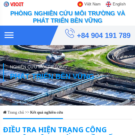
VIOIT
Việt Nam
English
PHÒNG NGHIÊN CỨU MÔI TRƯỜNG VÀ
PHÁT TRIỂN BỀN VỮNG
+84 904 191 789
NGHIÊN CỨU MÔI TRƯỜNG
PHÁT TRIỂN BỀN VỮNG
Trang chủ >>
Kết quả nghiên cứu
ĐIỀU TRA HIỆN TRẠNG CÔNG