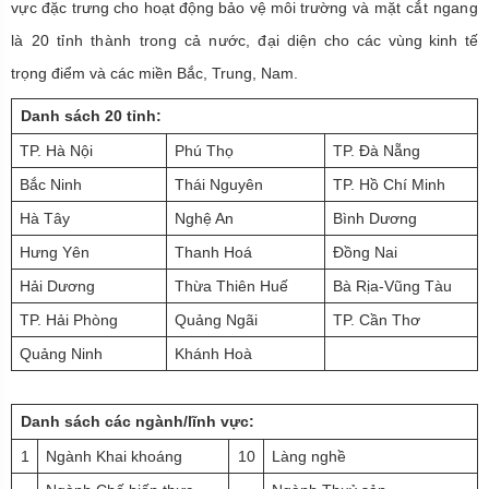
vực
đặc trưng cho hoạt động bảo vệ môi trường
và mặt cắt ngang
là
20
tỉnh thành trong cả n­
ư
ớc
, đại
diện cho các vùng kinh tế
trọng điểm và các miền Bắc, Trung, Nam.
Danh sách 20 tỉnh:
TP. Hà Nội
Phú Thọ
TP. Đà Nẵng
Bắc Ninh
Thái Nguyên
TP. Hồ Chí Minh
Hà Tây
Nghệ An
Bình Dương
Hưng Yên
Thanh Hoá
Đồng Nai
Hải Dương
Thừa Thiên Huế
Bà Rịa-Vũng Tàu
TP. Hải Phòng
Quảng Ngãi
TP. Cần Thơ
Quảng Ninh
Khánh Hoà
Danh sách các ngành/lĩnh vực:
1
Ngành Khai khoáng
10
Làng nghề