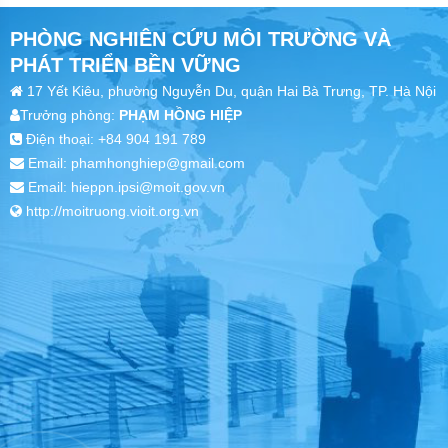
PHÒNG NGHIÊN CỨU MÔI TRƯỜNG VÀ
PHÁT TRIỂN BỀN VỮNG
17 Yết Kiêu, phường Nguyễn Du, quận Hai Bà Trưng, TP. Hà Nội
Trưởng phòng:
PHẠM HỒNG HIỆP
Điện thoại: +84 904 191 789
Email: phamhonghiep@gmail.com
Email: hieppn.ipsi@moit.gov.vn
http://moitruong.vioit.org.vn