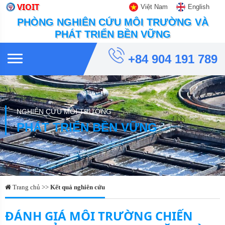
VIOIT
Việt Nam
English
PHÒNG NGHIÊN CỨU MÔI TRƯỜNG VÀ
PHÁT TRIỂN BỀN VỮNG
+84 904 191 789
NGHIÊN CỨU MÔI TRƯỜNG
PHÁT TRIỂN BỀN VỮNG
Trang chủ >>
Kết quả nghiên cứu
ĐÁNH GIÁ MÔI TRƯỜNG CHIẾN