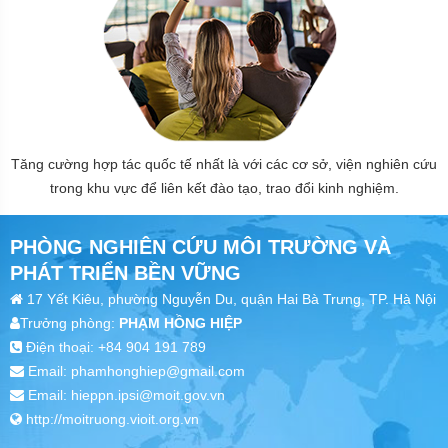
Tăng cường hợp tác quốc tế nhất là với các cơ sở, viện nghiên cứu
trong khu vực để liên kết đào tạo, trao đổi kinh nghiệm.
PHÒNG NGHIÊN CỨU MÔI TRƯỜNG VÀ
PHÁT TRIỂN BỀN VỮNG
17 Yết Kiêu, phường Nguyễn Du, quận Hai Bà Trưng, TP. Hà Nội
Trưởng phòng:
PHẠM HỒNG HIỆP
Điện thoại: +84 904 191 789
Email: phamhonghiep@gmail.com
Email: hieppn.ipsi@moit.gov.vn
http://moitruong.vioit.org.vn